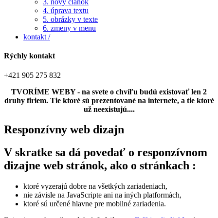
3. nový článok
4. úprava textu
5. obrázky v texte
6. zmeny v menu
kontakt /
Rýchly kontakt
+421 905 275 832
TVORÍME WEBY - na svete o chvíľu budú existovať len 2
druhy firiem. Tie ktoré sú prezentované na internete, a tie ktoré
už neexistujú....
Responzívny web dizajn
V skratke sa dá povedať o responzívnom
dizajne web stránok, ako o stránkach :
ktoré vyzerajú dobre na všetkých zariadeniach,
nie závisle na
JavaScript
e ani na iných platformách,
ktoré sú určené hlavne pre mobilné zariadenia.