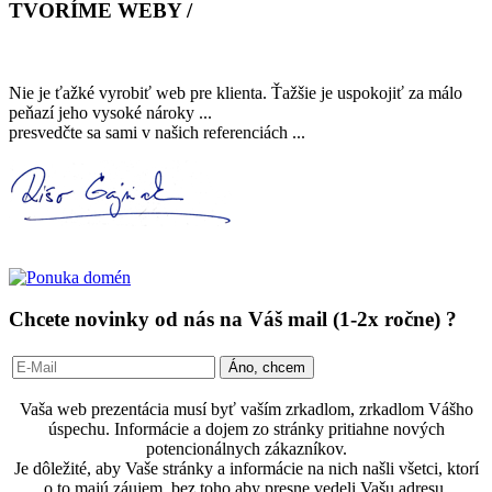
TVORÍME WEBY /
Nie je ťažké vyrobiť web pre klienta. Ťažšie je uspokojiť za málo
peňazí jeho vysoké nároky ...
presvedčte sa sami v našich referenciách ...
Chcete novinky od nás na Váš mail (1-2x ročne) ?
Vaša web prezentácia musí byť vaším zrkadlom, zrkadlom Vášho
úspechu. Informácie a dojem zo stránky pritiahne nových
potencionálnych zákazníkov.
Je dôležité, aby Vaše stránky a informácie na nich našli všetci, ktorí
o to majú záujem, bez toho aby presne vedeli Vašu adresu.