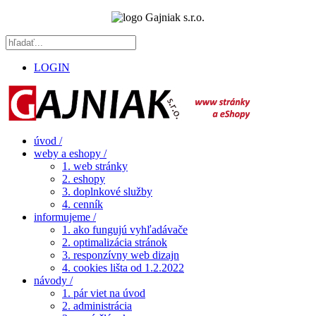
LOGIN
úvod /
weby a eshopy /
1. web stránky
2. eshopy
3. doplnkové služby
4. cenník
informujeme /
1. ako fungujú vyhľadávače
2. optimalizácia stránok
3. responzívny web dizajn
4. cookies lišta od 1.2.2022
návody /
1. pár viet na úvod
2. administrácia