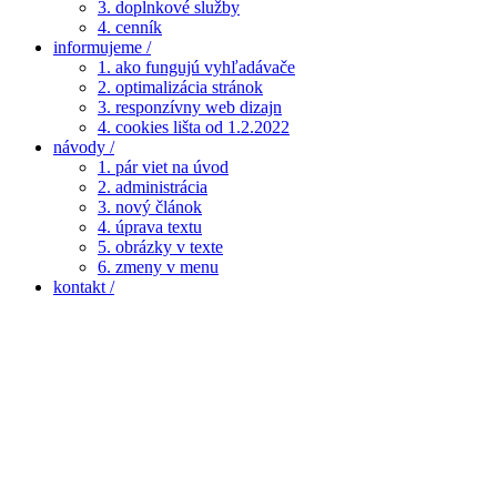
3. doplnkové služby
4. cenník
informujeme /
1. ako fungujú vyhľadávače
2. optimalizácia stránok
3. responzívny web dizajn
4. cookies lišta od 1.2.2022
návody /
1. pár viet na úvod
2. administrácia
3. nový článok
4. úprava textu
5. obrázky v texte
6. zmeny v menu
kontakt /