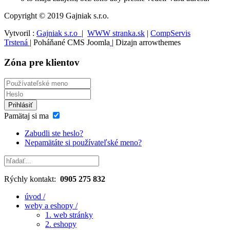
Copyright © 2019 Gajniak s.r.o.
Vytvoril :
Gajniak s.r.o
|
WWW stranka.sk
|
CompServis
Trstená
|
Poháňané CMS Joomla
| Dizajn arrowthemes
Zóna pre klientov
Prihlásiť
Pamätaj si ma
Zabudli ste heslo?
Nepamätáte si používateľské meno?
Rýchly kontakt:
0905 275 832
úvod /
weby a eshopy /
1. web stránky
2. eshopy